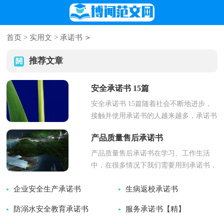
>
首页
>
实用文
>
承诺书
推荐文章
安全承诺书 15篇
安全承诺书 15篇随着社会不断地进步，
接触并使用承诺书的人越来越多，承诺书
具有完全自愿的特点。来参考自己需要的
产品质量售后承诺书
承诺书吧！以下是小...
产品质量售后承诺书在学习、工作生活
中，在很多情况下我们需要用到承诺书，
承诺书仅是一方的声明及义务性的认可,
企业安全生产承诺书
生病返校承诺书
其法律效力与合同是...
防溺水安全教育承诺书
2025-04-19
服务承诺书【精】
2025-03-27